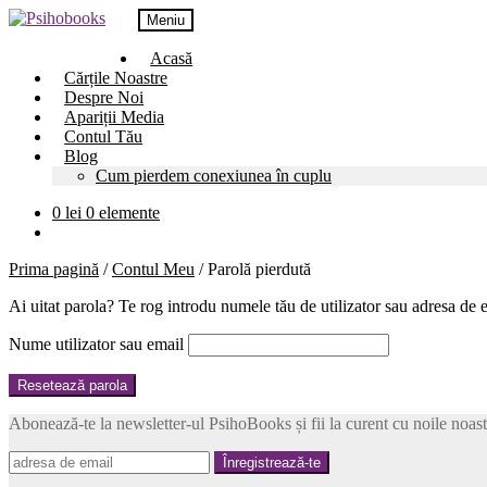
Meniu
Acasă
Cărțile Noastre
Despre Noi
Apariții Media
Contul Tău
Blog
Cum pierdem conexiunea în cuplu
0
lei
0 elemente
Prima pagină
/
Contul Meu
/
Parolă pierdută
Ai uitat parola? Te rog introdu numele tău de utilizator sau adresa de 
Nume utilizator sau email
Resetează parola
Abonează-te la newsletter-ul PsihoBooks și fii la curent cu noile noastr