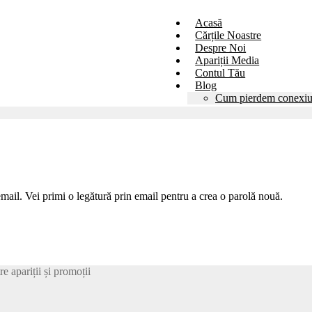
Acasă
Cărțile Noastre
Despre Noi
Apariții Media
Contul Tău
Blog
Cum pierdem conexiu
email. Vei primi o legătură prin email pentru a crea o parolă nouă.
e apariții și promoții