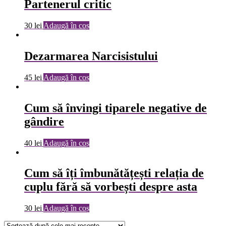
Partenerul critic
30
lei
Adaugă în coș
Dezarmarea Narcisistului
45
lei
Adaugă în coș
Cum să învingi tiparele negative de
gândire
40
lei
Adaugă în coș
Cum să îți îmbunătățești relația de
cuplu fără să vorbești despre asta
30
lei
Adaugă în coș