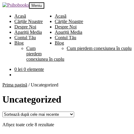
Meniu
Acasă
Acasă
Cărțile Noastre
Cărțile Noastre
Despre Noi
Despre Noi
Apariții Media
Apariții Media
Contul Tău
Contul Tău
Blog
Blog
Cum
Cum pierdem conexiunea în cuplu
pierdem
conexiunea în cuplu
0
lei
0 elemente
Prima pagină
/
Uncategorized
Uncategorized
Afișez toate cele 8 rezultate