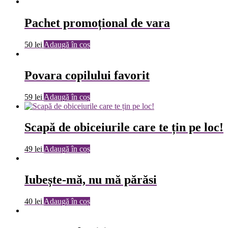
Pachet promoțional de vara
50
lei
Adaugă în coș
Povara copilului favorit
59
lei
Adaugă în coș
Scapă de obiceiurile care te țin pe loc!
49
lei
Adaugă în coș
Iubește-mă, nu mă părăsi
40
lei
Adaugă în coș